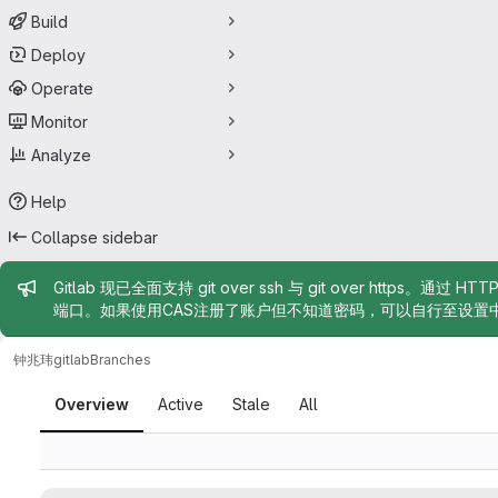
Build
Deploy
Operate
Monitor
Analyze
Help
Collapse sidebar
Admin message
Gitlab 现已全面支持 git over ssh 与 git over https。通过 H
端口。如果使用CAS注册了账户但不知道密码，可以自行至设置
钟兆玮
gitlab
Branches
Branches
Overview
Active
Stale
All