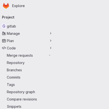
Homepage
Skip to main content
Explore
Primary navigation
Project
G
gitlab
Manage
Plan
Code
Merge requests
-
Repository
Branches
Commits
Tags
Repository graph
Compare revisions
Snippets