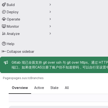
Build
Deploy
Operate
Monitor
Analyze
Help
Collapse sidebar
Admin message
Gitlab 现已全面支持 git over ssh 与 git over https。通过 H
端口。如果使用CAS注册了账户但不知道密码，可以自行至设置
Pages
pages.sus.tc
Branches
Branches
Overview
Active
Stale
All