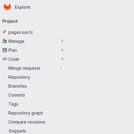
Homepage
Skip to main content
Explore
Primary navigation
Project
P
pages.sus.tc
Manage
Plan
Code
Merge requests
-
Repository
Branches
Commits
Tags
Repository graph
Compare revisions
Snippets