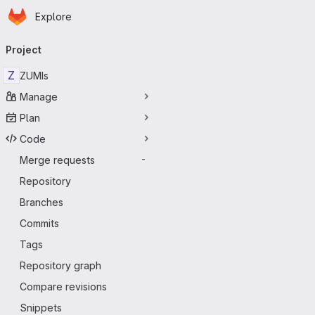
Homepage
Skip to main content
Explore
Primary navigation
Project
Z
ZUMIs
Manage
Plan
Code
Merge requests
-
Repository
Branches
Commits
Tags
Repository graph
Compare revisions
Snippets