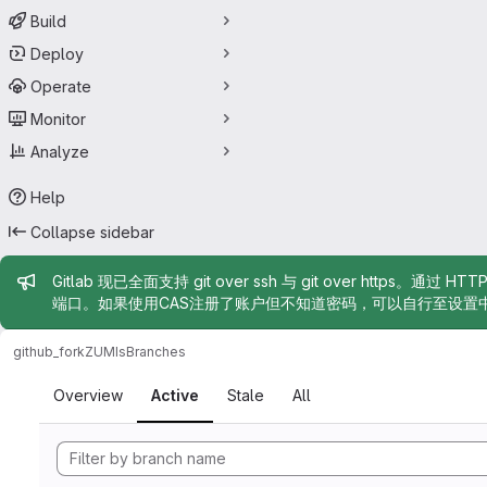
Build
Deploy
Operate
Monitor
Analyze
Help
Collapse sidebar
Admin message
Gitlab 现已全面支持 git over ssh 与 git over https。通过 H
端口。如果使用CAS注册了账户但不知道密码，可以自行至设置
github_fork
ZUMIs
Branches
Branches
Overview
Active
Stale
All