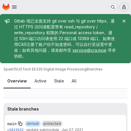
Homepage
Skip to main content
M
Admin message
Gitlab 现已全面支持 git over ssh 与 git over https。通
过 HTTPS 访问请配置带有 read_repository /
write_repository 权限的 Personal access token。通
过 SSH 端口访问请使用 22 端口或 13389 端口。如果使
用CAS注册了账户但不知道密码，可以自行至设置中更
改；如有其他问题，请发邮件至
service@cra.moe
寻求
协助。
Sparkf
SUSTech EE326 Digital Image Processing
Branches
Branches
Overview
Active
Stale
All
Stale branches
main
default
protected
c5819032
·
update submodule
·
Jun 07, 2021