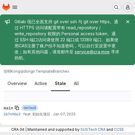
Homepage
Skip to main content
M
Admin message
Gitlab 现已全面支持 git over ssh 与 git over https。通
过 HTTPS 访问请配置带有 read_repository /
write_repository 权限的 Personal access token。通
过 SSH 端口访问请使用 22 端口或 13389 端口。如果使
用CAS注册了账户但不知道密码，可以自行至设置中更
改；如有其他问题，请发邮件至
service@cra.moe
寻求
协助。
倪明
Kongqidongli Template
Branches
Branches
Overview
Active
Stale
All
main
default
267490e2
·
feat: 初始化项目
·
Jan 07, 2025
CRA Git | Maintained and supported by
SUSTech CRA
and
CCSE