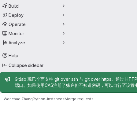
Build
Deploy
Operate
Monitor
Analyze
Help
Collapse sidebar
Admin message
Gitlab 现已全面支持 git over ssh 与 git over https。通过 H
端口。如果使用CAS注册了账户但不知道密码，可以自行至设置
Wenchao Zhang
Python-Instances
Merge requests
Merge requests