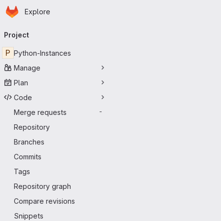
Homepage
Skip to main content
Explore
Primary navigation
Project
P
Python-Instances
Manage
Plan
Code
Merge requests
-
Repository
Branches
Commits
Tags
Repository graph
Compare revisions
Snippets