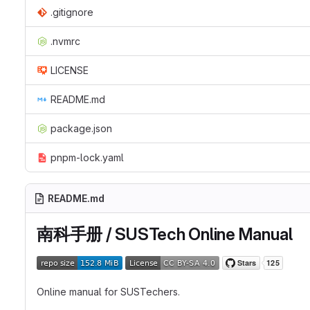
.gitignore
.nvmrc
LICENSE
README.md
package.json
pnpm-lock.yaml
README.md
南科手册 / SUSTech Online Manual
Online manual for SUSTechers.