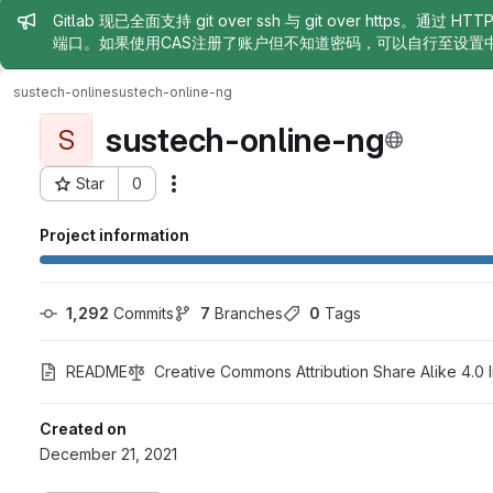
Admin message
Gitlab 现已全面支持 git over ssh 与 git over https。通过 H
端口。如果使用CAS注册了账户但不知道密码，可以自行至设置
sustech-online
sustech-online-ng
sustech-online-ng
S
Star
0
Actions
Project ID: 252
Project information
1,292
 Commits
7
 Branches
0
 Tags
README
Creative Commons Attribution Share Alike 4.0 I
Created on
December 21, 2021