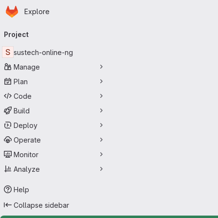
Homepage
Skip to main content
Explore
Primary navigation
Project
S
sustech-online-ng
Manage
Plan
Code
Build
Deploy
Operate
Monitor
Analyze
Help
Collapse sidebar