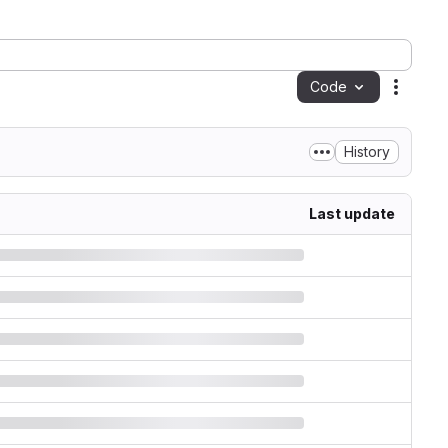
Code
Action
History
Last update