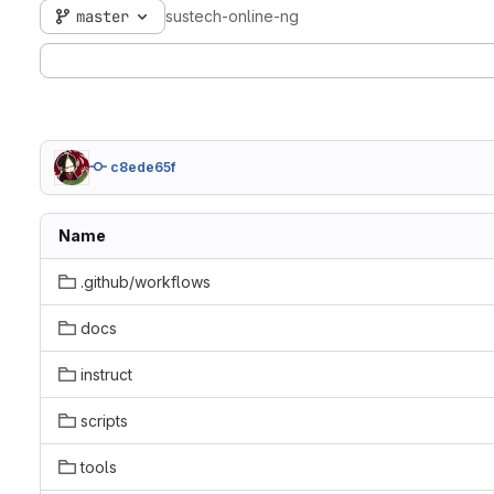
master
sustech-online-ng
c8ede65f
Name
.github/workflows
docs
instruct
scripts
tools