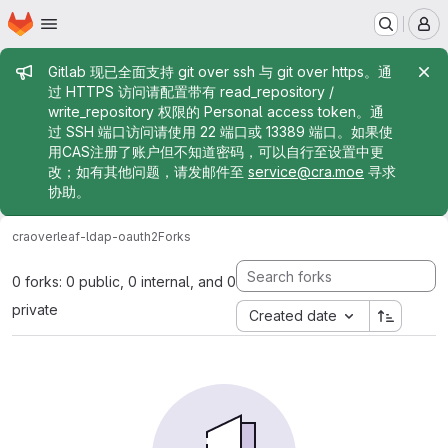
Homepage
Skip to main content
M
Admin message
Gitlab 现已全面支持 git over ssh 与 git over https。通
过 HTTPS 访问请配置带有 read_repository /
write_repository 权限的 Personal access token。通
过 SSH 端口访问请使用 22 端口或 13389 端口。如果使
用CAS注册了账户但不知道密码，可以自行至设置中更
改；如有其他问题，请发邮件至
service@cra.moe
寻求
协助。
cra
overleaf-ldap-oauth2
Forks
0 forks: 0 public, 0 internal, and 0
private
Created date