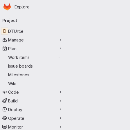
Homepage
Skip to main content
Explore
Primary navigation
Project
D
DTUrtle
Manage
Plan
Work items
-
Issue boards
Milestones
Wiki
Code
Build
Deploy
Operate
Monitor