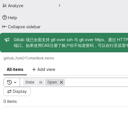
Analyze
Help
Collapse sidebar
Admin message
Gitlab 现已全面支持 git over ssh 与 git over https。通过 H
端口。如果使用CAS注册了账户但不知道密码，可以自行至设置
github_fork
DTUrtle
Work items
All items
Add view
Toggle search history
State
is
Open
Display
0 items