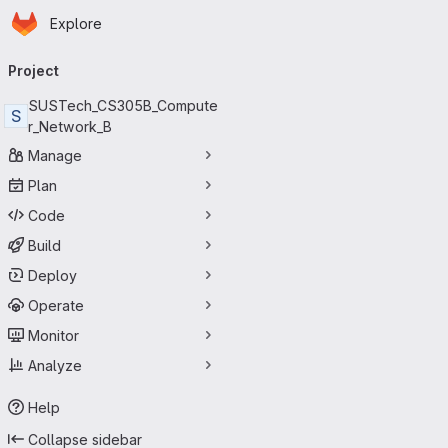
Homepage
Skip to main content
Explore
Primary navigation
Project
SUSTech_CS305B_Compute
S
r_Network_B
Manage
Plan
Code
Build
Deploy
Operate
Monitor
Analyze
Help
Collapse sidebar