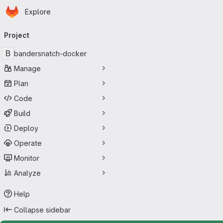
Homepage
Skip to main content
Explore
Primary navigation
Project
B
bandersnatch-docker
Manage
Plan
Code
Build
Deploy
Operate
Monitor
Analyze
Help
Collapse sidebar