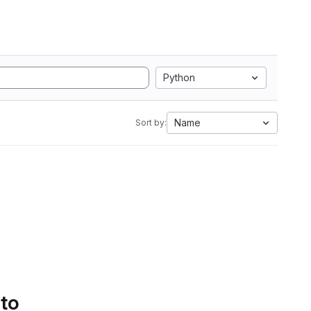
Python
Name
Sort by:
 to