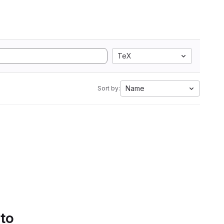
TeX
Name
Sort by:
 to