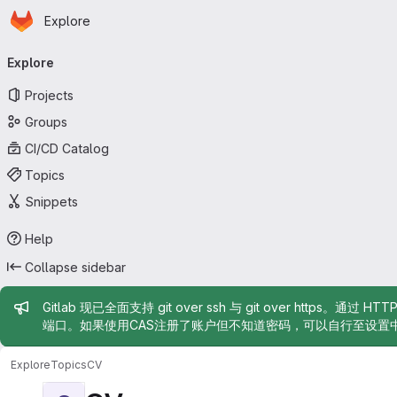
Homepage
Skip to main content
Explore
Primary navigation
Explore
Projects
Groups
CI/CD Catalog
Topics
Snippets
Help
Collapse sidebar
Admin message
Gitlab 现已全面支持 git over ssh 与 git over https。通过 H
端口。如果使用CAS注册了账户但不知道密码，可以自行至设置
Explore
Topics
CV