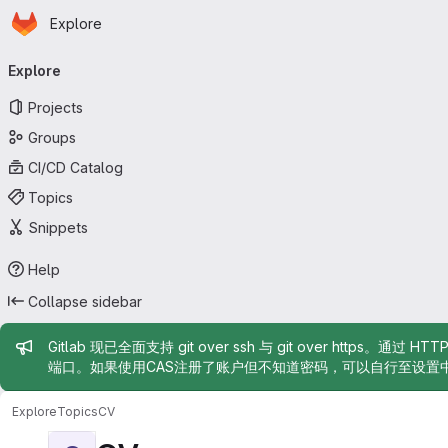
Homepage
Skip to main content
Explore
Primary navigation
Explore
Projects
Groups
CI/CD Catalog
Topics
Snippets
Help
Collapse sidebar
Admin message
Gitlab 现已全面支持 git over ssh 与 git over https。通过 H
端口。如果使用CAS注册了账户但不知道密码，可以自行至设置
Explore
Topics
CV