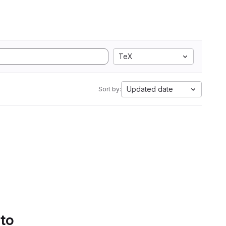
TeX
Updated date
Sort by:
 to