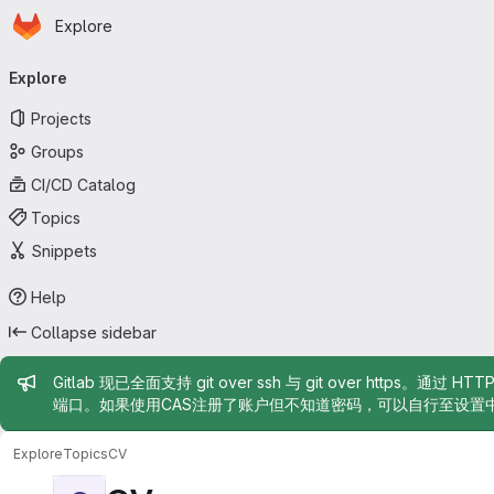
Homepage
Skip to main content
Explore
Primary navigation
Explore
Projects
Groups
CI/CD Catalog
Topics
Snippets
Help
Collapse sidebar
Admin message
Gitlab 现已全面支持 git over ssh 与 git over https。通过 H
端口。如果使用CAS注册了账户但不知道密码，可以自行至设置
Explore
Topics
CV