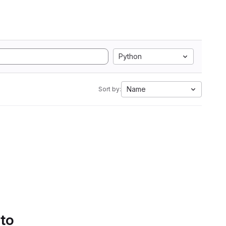
Python
Name
Sort by:
 to