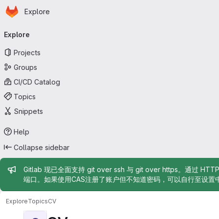
Homepage
Skip to main content
Explore
Primary navigation
Explore
Projects
Groups
CI/CD Catalog
Topics
Snippets
Help
Collapse sidebar
Admin message
Gitlab 现已全面支持 git over ssh 与 git over https。通过 H
端口。如果使用CAS注册了账户但不知道密码，可以自行至设置
Explore
Topics
CV