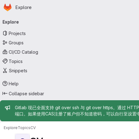
Homepage
Skip to main content
Explore
Primary navigation
Explore
Projects
Groups
CI/CD Catalog
Topics
Snippets
Help
Collapse sidebar
Admin message
Gitlab 现已全面支持 git over ssh 与 git over https。通过 H
端口。如果使用CAS注册了账户但不知道密码，可以自行至设置
Explore
Topics
CV