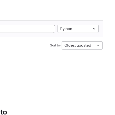
Python
Oldest updated
Sort by:
 to