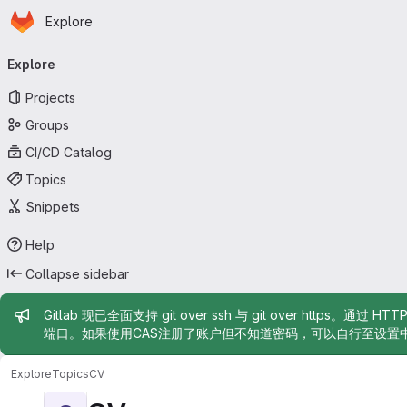
Homepage
Skip to main content
Explore
Primary navigation
Explore
Projects
Groups
CI/CD Catalog
Topics
Snippets
Help
Collapse sidebar
Admin message
Gitlab 现已全面支持 git over ssh 与 git over https。通过 H
端口。如果使用CAS注册了账户但不知道密码，可以自行至设置
Explore
Topics
CV