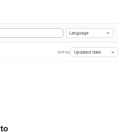
Language
Updated date
Sort by:
 to