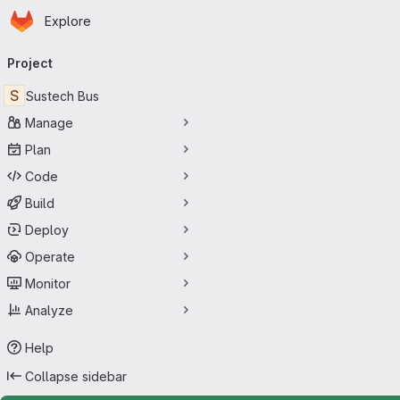
Homepage
Skip to main content
Explore
Primary navigation
Project
S
Sustech Bus
Manage
Plan
Code
Build
Deploy
Operate
Monitor
Analyze
Help
Collapse sidebar