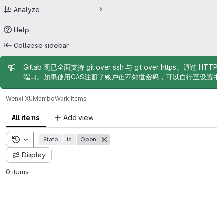
Analyze
Help
Collapse sidebar
Admin message
Gitlab 现已全面支持 git over ssh 与 git over https。通过 H
端口。如果使用CAS注册了账户但不知道密码，可以自行至设置
Wenxi XU
Mambo
Work items
All items
Add view
Toggle search history
State
is
Open
Display
0 items