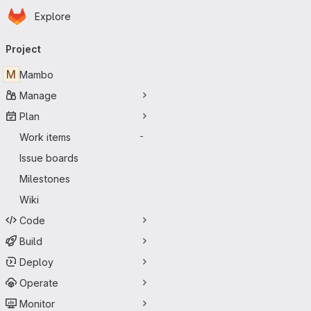
Homepage
Skip to main content
Explore
Primary navigation
Project
M
Mambo
Manage
Plan
Work items
-
Issue boards
Milestones
Wiki
Code
Build
Deploy
Operate
Monitor