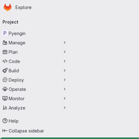
Homepage
Skip to main content
Explore
Primary navigation
Project
P
Pyengin
Manage
Plan
Code
Build
Deploy
Operate
Monitor
Analyze
Help
Collapse sidebar