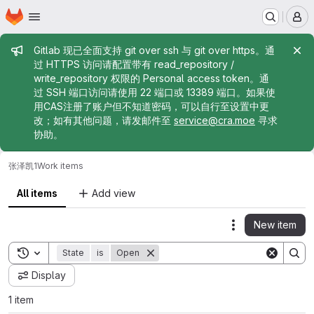
Homepage
Skip to main content
M
Admin message
Gitlab 现已全面支持 git over ssh 与 git over https。通
过 HTTPS 访问请配置带有 read_repository /
write_repository 权限的 Personal access token。通
过 SSH 端口访问请使用 22 端口或 13389 端口。如果使
用CAS注册了账户但不知道密码，可以自行至设置中更
改；如有其他问题，请发邮件至
service@cra.moe
寻求
协助。
张泽凯
1
Work items
All items
Add view
New item
Actions
Toggle search history
State
is
Open
Display
1 item