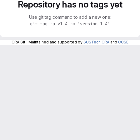
Repository has no tags yet
Use git tag command to add a new one:
git tag -a v1.4 -m 'version 1.4'
CRA Git | Maintained and supported by
SUSTech CRA
and
CCSE