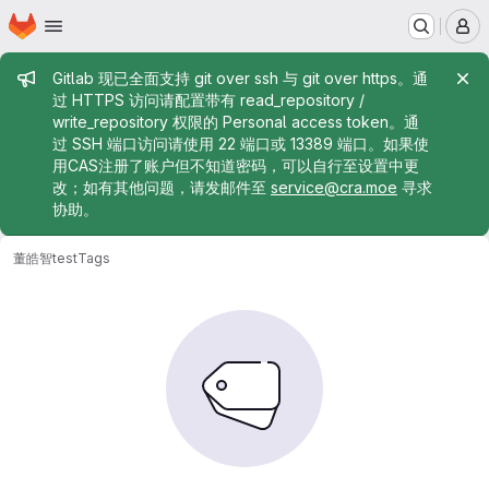
Homepage
Skip to main content
M
Admin message
Gitlab 现已全面支持 git over ssh 与 git over https。通
过 HTTPS 访问请配置带有 read_repository /
write_repository 权限的 Personal access token。通
过 SSH 端口访问请使用 22 端口或 13389 端口。如果使
用CAS注册了账户但不知道密码，可以自行至设置中更
改；如有其他问题，请发邮件至
service@cra.moe
寻求
协助。
董皓智
test
Tags