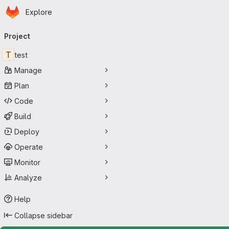
Homepage
Skip to main content
Explore
Primary navigation
Project
T
test
Manage
Plan
Code
Build
Deploy
Operate
Monitor
Analyze
Help
Collapse sidebar