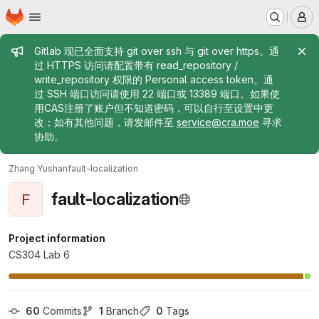
Homepage
Skip to main content
M
Admin message
Gitlab 现已全面支持 git over ssh 与 git over https。通
过 HTTPS 访问请配置带有 read_repository /
write_repository 权限的 Personal access token。通
过 SSH 端口访问请使用 22 端口或 13389 端口。如果使
用CAS注册了账户但不知道密码，可以自行至设置中更
改；如有其他问题，请发邮件至
service@cra.moe
寻求
协助。
Zhang Yushan
fault-localization
fault-localization
F
Project information
CS304 Lab 6
60
 Commits
1
 Branch
0
 Tags